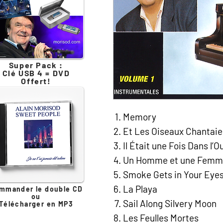
Super Pack :
Clé USB 4 = DVD
Offert!
Memory
Et Les Oiseaux Chantaien
Il Était une Fois Dans l’O
Un Homme et une Femm
Smoke Gets in Your Eye
La Playa
mmander le double CD
ou
Sail Along Silvery Moon
Télécharger en MP3
Les Feulles Mortes