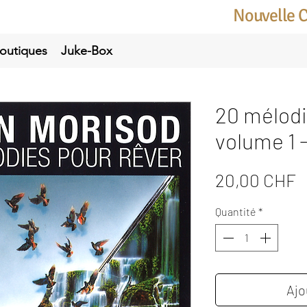
Nouvelle 
outiques
Juke-Box
20 mélodi
volume 1 
P
20,00 CHF
Quantité
*
Ajo