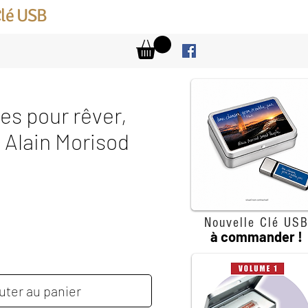
Clé USB
es pour rêver,
- Alain Morisod
rix
Nouvelle Clé US
à commander !
uter au panier