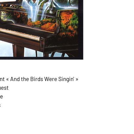
t « And the Birds Were Singin' »
uest
e
s