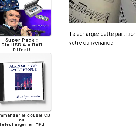
Téléchargez cette partitio
Super Pack :
votre convenance
Clé USB 4 = DVD
Offert!
mmander le double CD
ou
Télécharger en MP3