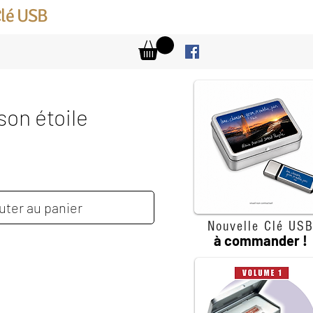
Clé USB
son étoile
x
uter au panier
Nouvelle Clé US
à commander !