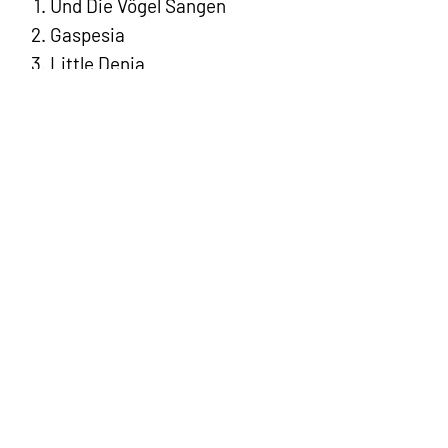
Und Die Vögel Sangen
Gaspesia
Little Denia
Alborada
Serenity
La Foret De Mon Enfance
Aquarella
Adagio For Her
Ballad For Camilla
Amazing Grace
Barcarolle
Nuit De Satin
Les Productions Alain Morisod -
©2019-26
-
Tous droits réservés
Contact
FAQ
CGV