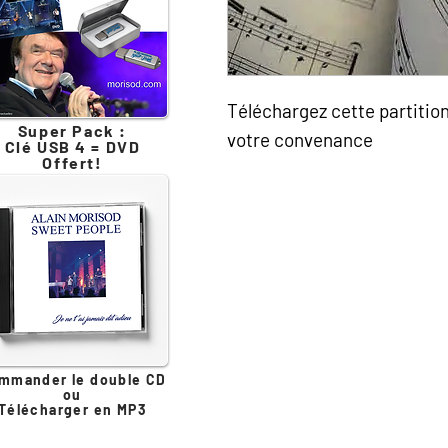
Téléchargez cette partitio
Super Pack :
votre convenance
Clé USB 4 = DVD
Offert!
mmander le double CD
ou
Télécharger en MP3