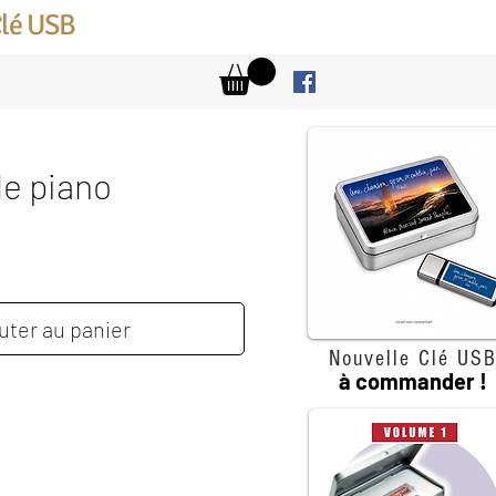
Clé USB
de piano
x
uter au panier
Nouvelle Clé US
à commander !