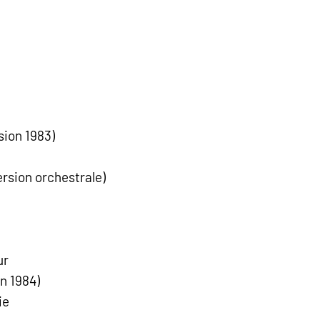
sion 1983)
ersion orchestrale)
ur
n 1984)
ie