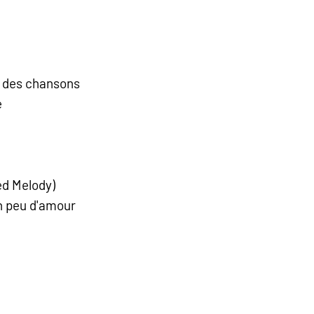
e des chansons
e
ed Melody)
un peu d'amour