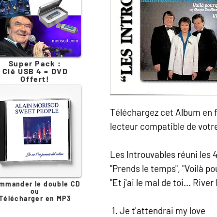
Super Pack :
Clé USB 4 = DVD
Offert!
Téléchargez cet Album en f
lecteur compatible de votr
Les Introuvables réuni les 4
"Prends le temps", "Voilà p
"Et j'ai le mal de toi... Riv
mmander le double CD
ou
Télécharger en MP3
Je t'attendrai my love