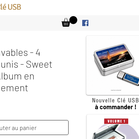
Clé USB
vables - 4
unis - Sweet
Album en
gement
Nouvelle Clé US
ix
à commander !
uter au panier