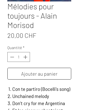
Mélodies pour
toujours - Alain
Morisod
Prix
20,00 CHF
Quantité
*
Ajouter au panier
Con te partiro (Bocelli’s song)
Unchained melody
Don’t cry for me Argentina