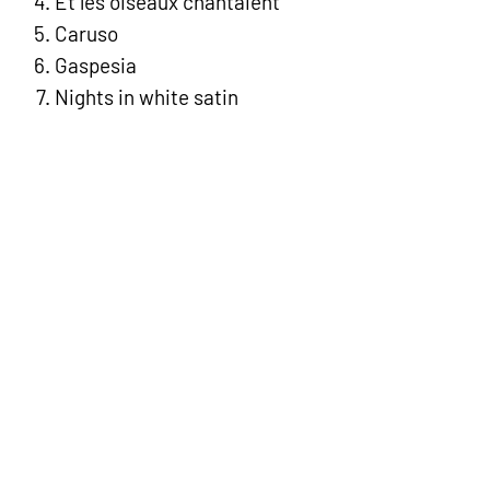
Et les oiseaux chantaient
Caruso
Gaspesia
Nights in white satin
What a wonderful world
Killing me softly (with his
song)
Concerto pour un été (’97
version)
Quand on est en amour
Ferando
Le monde est stone
Crazy
Aquarella
Les Productions Alain Morisod -
©2019-26
-