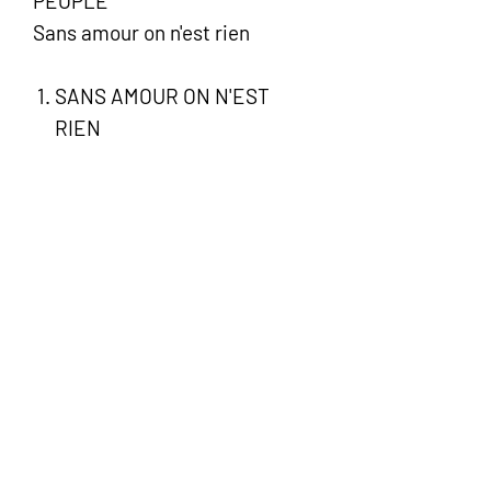
PEOPLE
Sans amour on n'est rien
SANS AMOUR ON N'EST
RIEN
A TOUS CEUX QU'ON AIME
J'Y VAIS
BELLE-ÎLE-EN-MER
IL EST TEMPS D'AIMER (Il est
temps d'y croire)
MES EMMERDES
SI C'ÉTAIT À REFAIRE
AMERICAN TRILOGY
ON SE RETROUVERA
PUISQU'IL FAUT SE QUITTER