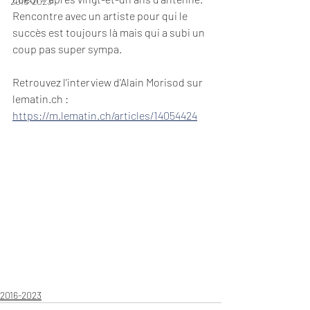
2016-2023
Rencontre avec un artiste pour qui le 
succès est toujours là mais qui a subi un 
coup pas super sympa.
Retrouvez l'interview d'Alain Morisod sur 
lematin.ch : 
https://m.lematin.ch/articles/14054424
2016-2023