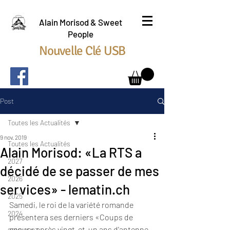
Alain Morisod & Sweet
People
Nouvelle Clé USB
Post
Toutes les Actualités
9 nov. 2019
Toutes les Actualités
Alain Morisod: «La RTS a
2027
décidé de se passer de mes
2026
services» - lematin.ch
2025
Samedi, le roi de la variété romande 
2024
présentera ses derniers «Coups de 
coeur» après vingt-et-un ans d'antenne. 