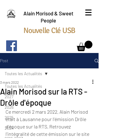
Alain Morisod & Sweet
People
Nouvelle Clé USB
Post
Toutes les Actualités
3 mars 2022
Toutes les Actualités
Alain Morisod sur la RTS -
2027
Drôle d'époque
2026
Ce mercredi 2 mars 2022, Alain Morisod 
2025
était à Lausanne pour l'émission Drôle 
d'époque sur la RTS. Retrouvez 
2024
l'intégralité de cette émission sur le site 