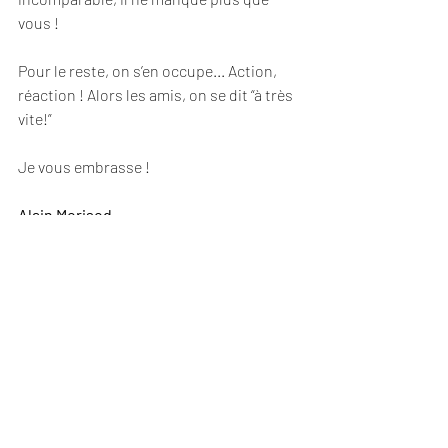
vous ! 
Pour le reste, on s’en occupe... Action, 
réaction ! Alors les amis, on se dit “à très 
vite!” 
Je vous embrasse ! 
Alain Morisod
Plus de détails sur la page VOYAGES du 
site