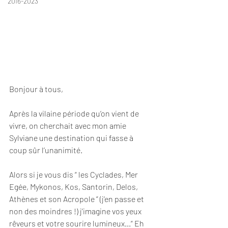
2016-2023
Bonjour à tous,
Après la vilaine période qu’on vient de 
vivre, on cherchait avec mon amie 
Sylviane une destination qui fasse à 
coup sûr l’unanimité. 
Alors si je vous dis “ les Cyclades, Mer 
Egée, Mykonos, Kos, Santorin, Delos, 
Athènes et son Acropole ” (j’en passe et 
non des moindres !) j’imagine vos yeux 
rêveurs et votre sourire lumineux...“ Eh 