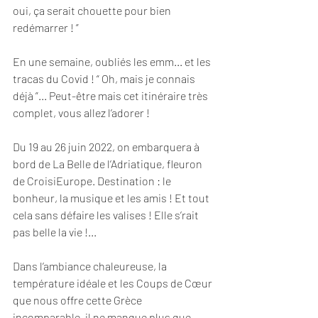
oui, ça serait chouette pour bien 
redémarrer ! ” 
En une semaine, oubliés les emm... et les 
tracas du Covid ! “ Oh, mais je connais 
déjà ”... Peut-être mais cet itinéraire très 
complet, vous allez l’adorer ! 
Du 19 au 26 juin 2022, on embarquera à 
bord de La Belle de l’Adriatique, fleuron 
de CroisiEurope. Destination : le 
bonheur, la musique et les amis ! Et tout 
cela sans défaire les valises ! Elle s’rait 
pas belle la vie !... 
Dans l’ambiance chaleureuse, la 
température idéale et les Coups de Cœur 
que nous offre cette Grèce 
incomparable, il ne manque plus que 