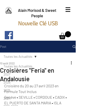
Alain Morisod & Sweet
People
Nouvelle Clé USB
Post
Toutes les Actualités
10 août 2022
Toutes les Actualités
Croisières "Feria" en
2027
Andalousie
2026
Croisière du 20 au 27 avril 2023 en 
2025
Formule Tout Inclus
Genève • SEVILLE • CORDOUE • CADIX • 
2024
EL PUERTO DE SANTA MARIA • ISLA 