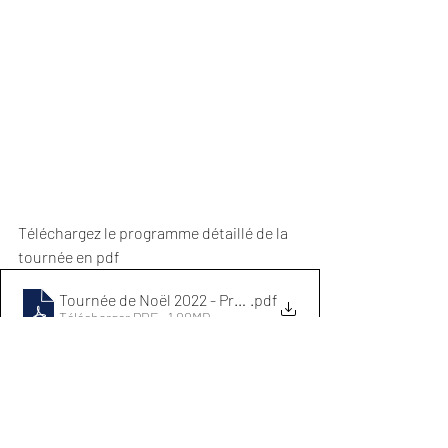
Téléchargez le programme détaillé de la 
tournée en pdf
Tournée de Noël 2022 - Programme v1.6
.pdf
Télécharger PDF • 1.00MB
2016-2023