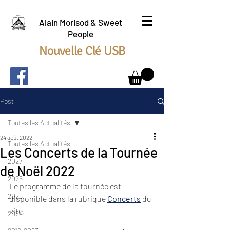
Alain Morisod & Sweet
People
Nouvelle Clé USB
Post
Toutes les Actualités
24 août 2022
Toutes les Actualités
Les Concerts de la Tournée
2027
de Noël 2022
2026
Le programme de la tournée est 
2025
disponible dans la rubrique 
Concerts
 du 
site.
2024