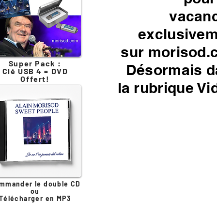
vacanc
exclusive
sur morisod.
Super Pack :
Désormais d
Clé USB 4 = DVD
Offert!
la rubrique Vi
mmander le double CD
ou
Télécharger en MP3