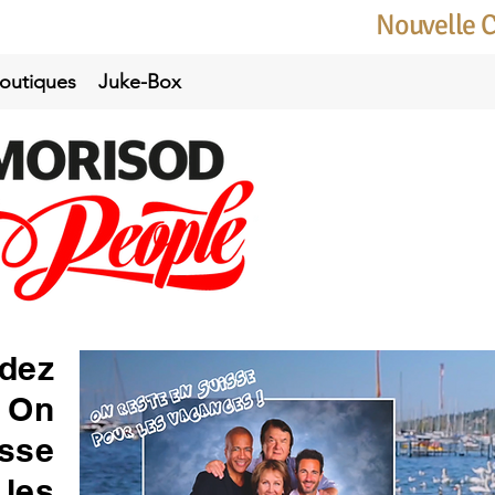
Nouvelle 
outiques
Juke-Box
dez
n On
isse
 les