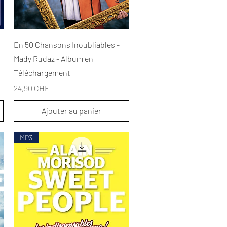
Aperçu rapide
En 50 Chansons Inoubliables -
Mady Rudaz - Album en
Téléchargement
Prix
24,90 CHF
Ajouter au panier
MP3