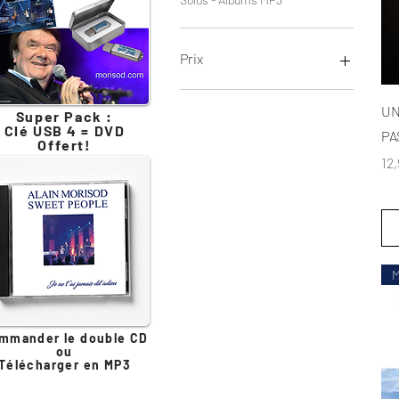
Prix
12 CHF
35 CHF
UN
Super Pack :
Clé USB 4 = DVD
PA
Offert!
Pri
12
M
mmander le double CD
ou
Télécharger en MP3