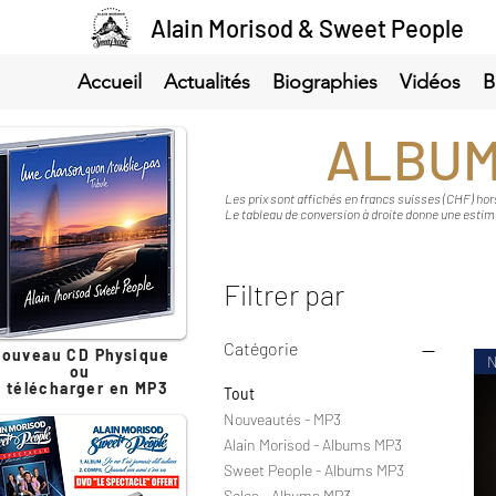
Alain Morisod & Sweet People
Accueil
Actualités
Biographies
Vidéos
B
ALBUM
Les prix sont affichés en francs suisses (CHF) hors
Le tableau de conversion à droite donne une estim
Filtrer par
Catégorie
ouveau CD Physique
N
ou
à télécharger en MP3
Tout
Nouveautés - MP3
Alain Morisod - Albums MP3
Sweet People - Albums MP3
Solos - Albums MP3