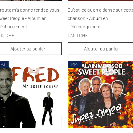
Aperçu rapide
Aperçu rapide
 route m'a donné rendez-vous
Qu’est-ce qu’on a dansé sur cett
Sweet People - Album en
chanson - Album en
léchargement
Téléchargement
x
Prix
,90 CHF
12,90 CHF
Ajouter au panier
Ajouter au panier
MP3
MP3