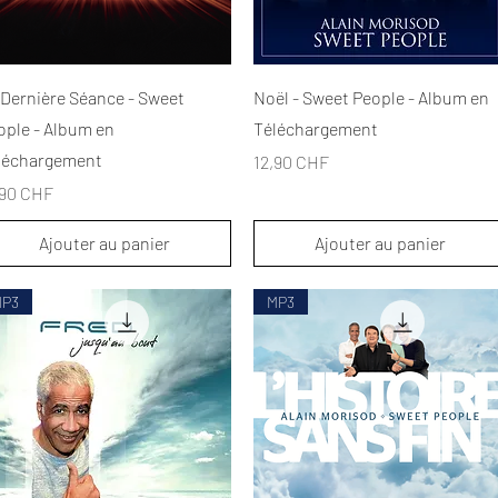
Aperçu rapide
Aperçu rapide
 Dernière Séance - Sweet
Noël - Sweet People - Album en
ople - Album en
Téléchargement
léchargement
Prix
12,90 CHF
x
,90 CHF
Ajouter au panier
Ajouter au panier
MP3
MP3