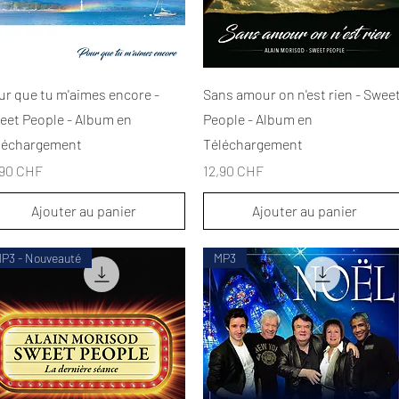
Aperçu rapide
Aperçu rapide
ur que tu m'aimes encore -
Sans amour on n'est rien - Swee
eet People - Album en
People - Album en
léchargement
Téléchargement
x
Prix
,90 CHF
12,90 CHF
Ajouter au panier
Ajouter au panier
P3 - Nouveauté
MP3