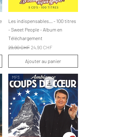
Aperçu rapide
e
Les indispensables... - 100 titres
- Sweet People - Album en
Téléchargement
Prix original
Prix promotionnel
29,90 CHF
24,90 CHF
Ajouter au panier
MP3