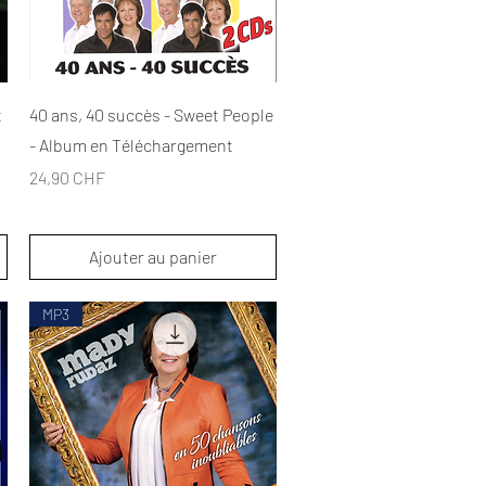
Aperçu rapide
t
40 ans, 40 succès - Sweet People
- Album en Téléchargement
Prix
24,90 CHF
Ajouter au panier
MP3