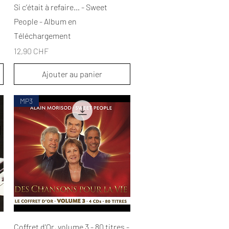
Aperçu rapide
Si c’était à refaire… - Sweet
People - Album en
Téléchargement
Prix
12,90 CHF
Ajouter au panier
MP3
Aperçu rapide
Coffret d'Or, volume 3 - 80 titres -