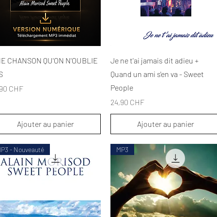
Aperçu rapide
Aperçu rapide
E CHANSON QU'ON N'OUBLIE
Je ne t'ai jamais dit adieu +
S
Quand un ami s'en va - Sweet
People
x
,90 CHF
Prix
24,90 CHF
Ajouter au panier
Ajouter au panier
P3 - Nouveauté
MP3