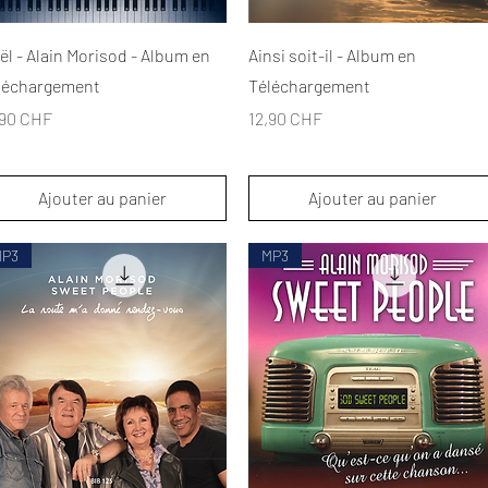
Aperçu rapide
Aperçu rapide
ël - Alain Morisod - Album en
Ainsi soit-il - Album en
léchargement
Téléchargement
x
Prix
,90 CHF
12,90 CHF
Ajouter au panier
Ajouter au panier
MP3
MP3