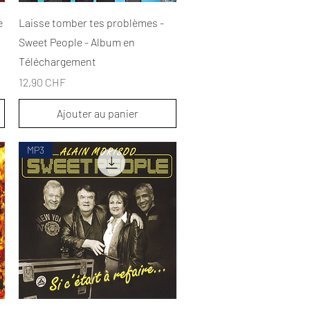
Aperçu rapide
e
Laisse tomber tes problèmes -
Sweet People - Album en
Téléchargement
Prix
12,90 CHF
Ajouter au panier
MP3