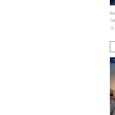
No
Té
Pri
12