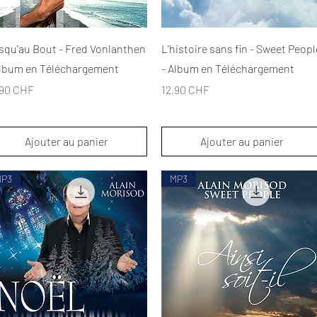
Aperçu rapide
Aperçu rapide
squ'au Bout - Fred Vonlanthen
L'histoire sans fin - Sweet Peopl
Album en Téléchargement
- Album en Téléchargement
x
Prix
,90 CHF
12,90 CHF
Ajouter au panier
Ajouter au panier
MP3
MP3