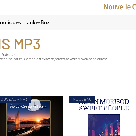
Nouvelle 
outiques
Juke-Box
S MP3
 frais de port.
ation indicative. Le montant exact dépendra de votre moyen de paiement.
OUVEAU - MP3
NOUVEAU