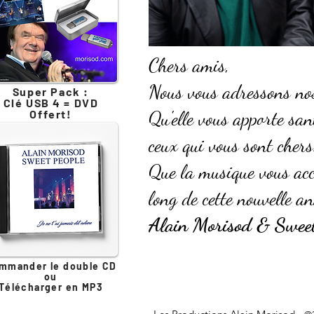
Chers amis,
Nous vous adressons no
Super Pack :
Clé USB 4 = DVD
Qu'elle vous apporte san
Offert!
ceux qui vous sont chers
Que la musique vous acc
long de cette nouvelle an
Alain Morisod & Sweet
mmander le double CD
ou
Télécharger en MP3