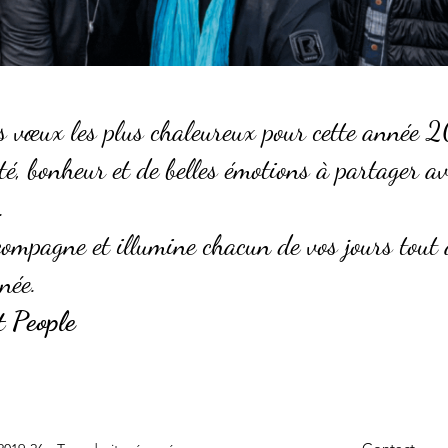
s vœux les plus chaleureux pour cette année 
té, bonheur et de belles émotions à partager av
.
ompagne et illumine chacun de vos jours tout
née.
 People
quai Gustave-Ador 20, 1207 Genève, Suisse, ​
info@morisod.com