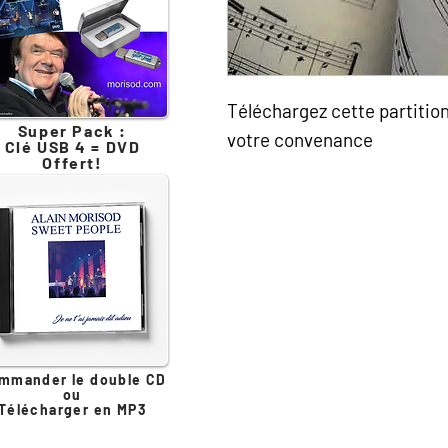
Téléchargez cette partitio
Super Pack :
votre convenance
Clé USB 4 = DVD
Offert!
mmander le double CD
ou
Télécharger en MP3