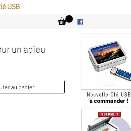
Clé USB
our un adieu
x
uter au panier
Nouvelle Clé US
à commander !