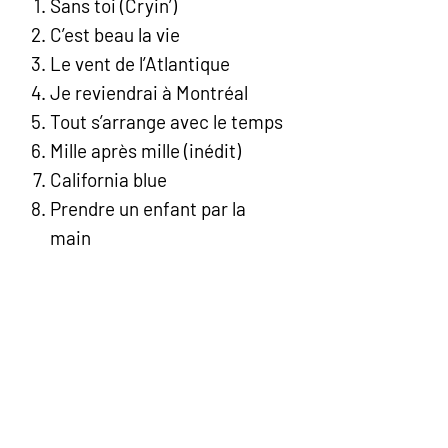
Sans toi (Cryin’)
C’est beau la vie
Le vent de l’Atlantique
Je reviendrai à Montréal
Tout s’arrange avec le temps
Mille après mille (inédit)
California blue
Prendre un enfant par la
main
Une dernière nuit
Elle est d’ailleurs
Heureusement y’a la radio
Je pense à toi
T’envoler
Comment ça va ?
Perce les nuages