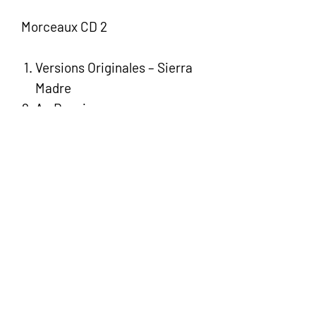
Morceaux CD 2
Versions Originales – Sierra
Madre
Au Revoir
Chansons D’amour
Mon Pays
Concerto Pour Un Ete
Parce Que Je T’appartiens
Comme Si Demain N’existait
Pas
Heureusement Y’a La Radio
Une Chanson Italienne
Sur Mon Bateau
Oui Devant Dieu