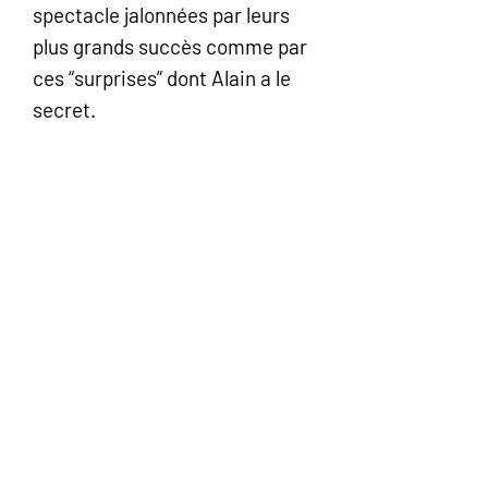
spectacle jalonnées par leurs
plus grands succès comme par
ces “surprises” dont Alain a le
secret.
Car ces concerts sont devenus
un rendez-vous incontournable
avec leur public et remplissent
toujours la promesse d’un
moment “suspendu dans le
temps”. Certainement leur plus
beau show !
Entouré de Mady Rudaz, Fred
Vonlanthen, Julien Laurence,