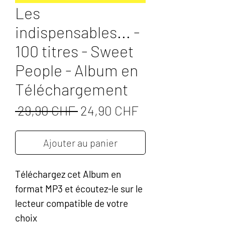
Les
indispensables... -
100 titres - Sweet
People - Album en
Téléchargement
Prix
Prix
 29,90 CHF 
24,90 CHF
original
promotionnel
Ajouter au panier
Téléchargez cet Album en
format MP3 et écoutez-le sur le
lecteur compatible de votre
choix