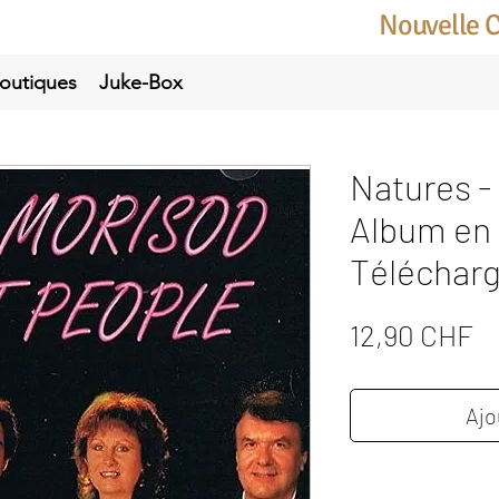
Nouvelle 
outiques
Juke-Box
Natures -
Album en
Téléchar
Pr
12,90 CHF
Ajo