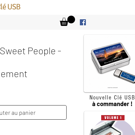
Clé USB
 Sweet People -
gement
ix
Nouvelle Clé US
à commander !
uter au panier