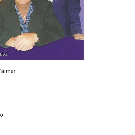
s'aimer
io