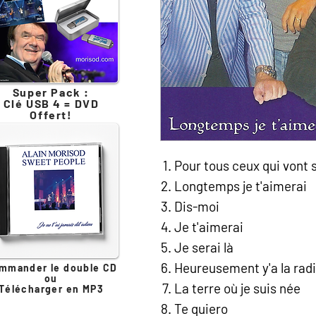
Super Pack :
Clé USB 4 = DVD
Offert!
Pour tous ceux qui vont 
Longtemps je t'aimerai
Dis-moi
Je t'aimerai
Je serai là
Heureusement y'a la rad
mmander le double CD
ou
La terre où je suis née
Télécharger en MP3
Te quiero