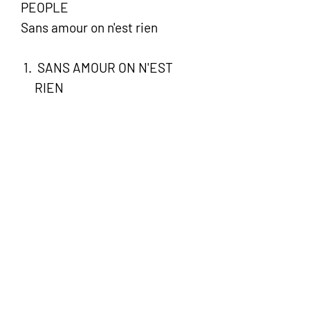
PEOPLE
Sans amour on n'est rien
SANS AMOUR ON N'EST
RIEN
A TOUS CEUX QU'ON AIME
J'Y VAIS
BELLE-ÎLE-EN-MER
IL EST TEMPS D'AIMER (Il est
temps d'y croire)
MES EMMERDES
SI C'ÉTAIT À REFAIRE
AMERICAN TRILOGY
ON SE RETROUVERA
PUISQU'IL FAUT SE QUITTER