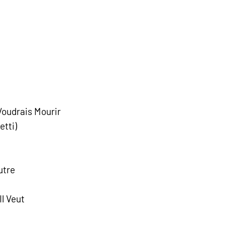
Voudrais Mourir
etti)
utre
l Veut