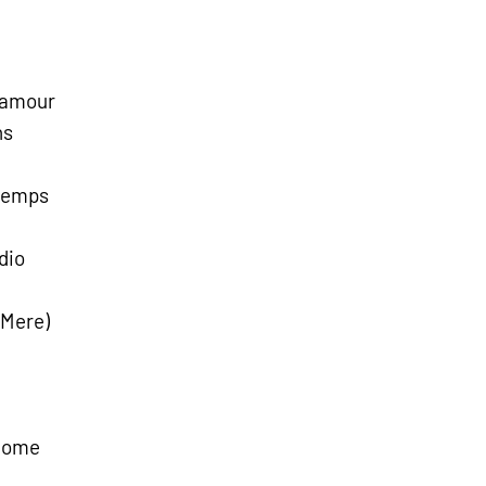
’amour
ns
 Temps
dio
 Mere)
 Come