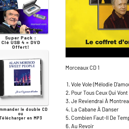
Super Pack :
Clé USB 4 = DVD
Offert!
Morceaux CD 1
Vole Vole (Mélodie D’amo
Pour Tous Ceux Qui Vont
Je Reviendrai À Montrea
La Cabane À Danser
mmander le double CD
ou
Combien Faut-Il De Tem
Télécharger en MP3
Au Revoir