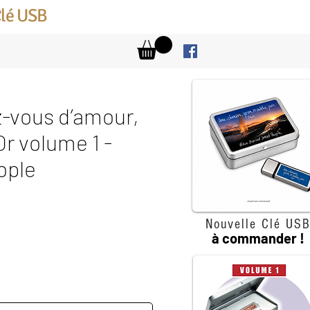
Clé USB
-vous d’amour,
Or volume 1 -
ople
rix
Nouvelle Clé US
à commander !