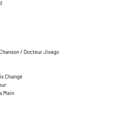
z
 Chanson / Docteur Jivago
is Changé
our
a Main