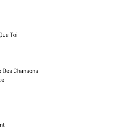
Que Toi
te Des Chansons
te
nt