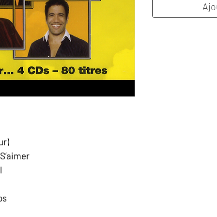
Ajo
ur)
 S’aimer
l
ps