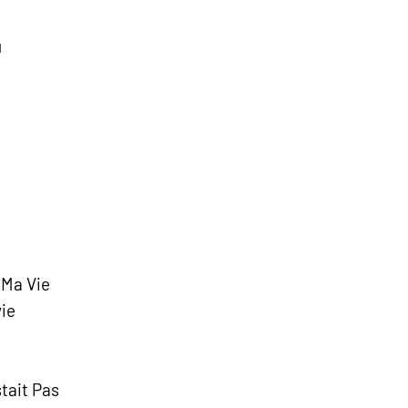
u
 Ma Vie
vie
tait Pas