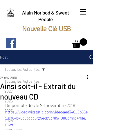
Alain Morisod & Sweet
People
Nouvelle Clé USB
Post
Toutes les Actualités
28 nov. 2018
Toutes les Actualités
Ainsi soit-il - Extrait du
2027
nouveau CD
2026
Disponible dès le 28 novembre 2018
2025
https://video.wixstatic.com/video/aed340_8b55e
5aff64b48c8b3335f25ecb53785/1080p/mp4/file.
2024
mp4