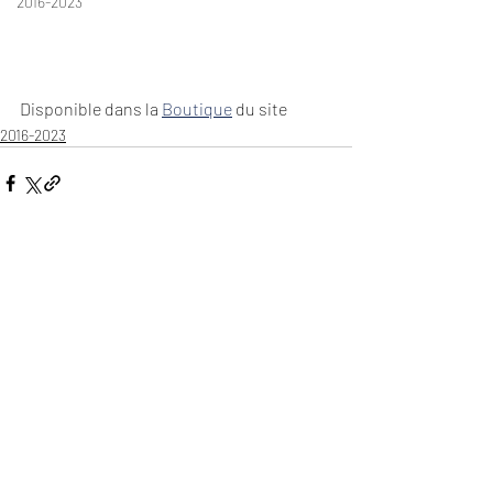
2016-2023
Disponible dans la 
Boutique
 du site
2016-2023
Commentaires
Rédigez un commentaire...
Les Productions Alain Morisod -
©2019-26
-