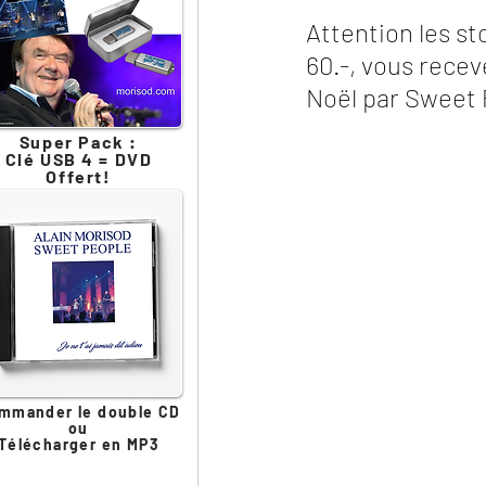
Attention les s
60.-, vous rece
Noël par Sweet 
Super Pack :
Clé USB 4 = DVD
Offert!
mmander le double CD
ou
Télécharger en MP3