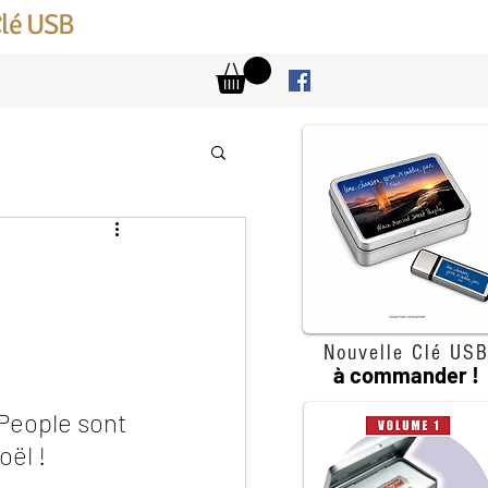
Clé USB
Nouvelle Clé US
à commander !
People sont 
oël !