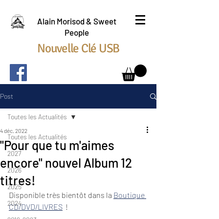
Alain Morisod & Sweet
People
Nouvelle Clé USB
Post
Toutes les Actualités
4 déc. 2022
Toutes les Actualités
"Pour que tu m'aimes
2027
encore" nouvel Album 12
2026
titres!
2025
Disponible très bientôt dans la 
Boutique 
2024
CD/DVD/LIVRES
  !